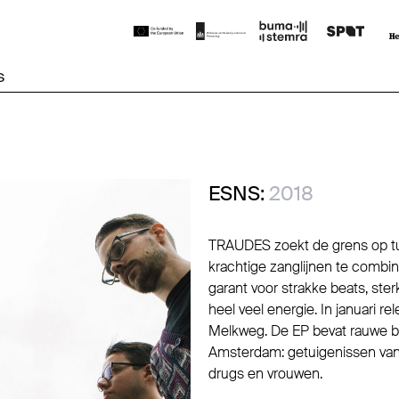
S
ESNS:
2018
TRAUDES zoekt de grens op tu
krachtige zanglijnen te comb
garant voor strakke beats, ste
heel veel energie. In januari r
Melkweg. De EP bevat rauwe b
Amsterdam: getuigenissen van
drugs en vrouwen.