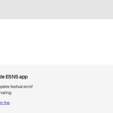
de ESNS app
de ESNS app
lete festival en/of
varing.