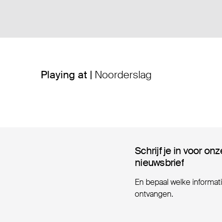
Playing at |
Noorderslag
Schrijf je in voor onz
Schrijf je in voor onz
nieuwsbrief
nieuwsbrief
En bepaal welke informatie
ontvangen.