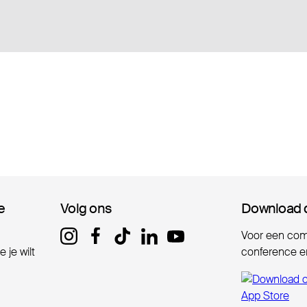
e
e
Volg ons
Volg ons
Download 
Download 
Voor een comp
 je wilt
conference er