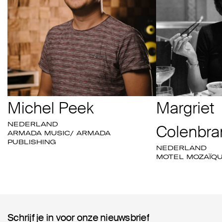
Michel Peek
Margriet
NEDERLAND
Colenbra
ARMADA MUSIC/ ARMADA
PUBLISHING
NEDERLAND
MOTEL MOZAÏQ
Schrijf je in voor onze nieuwsbrief
Schrijf je in voor onze nieuwsbrief