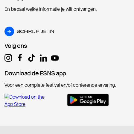
En bepaal welke informatie je wilt ontvangen.
SCHRIJF JE IN
SCHRIJF JE IN
Volg ons
Volg ons
Download de ESNS app
Download de ESNS app
Voor een complete festival en/of conference ervaring.